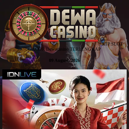
RTP SLOT
GACOR Dewacasino TERLENGKAP
09 August, 2026