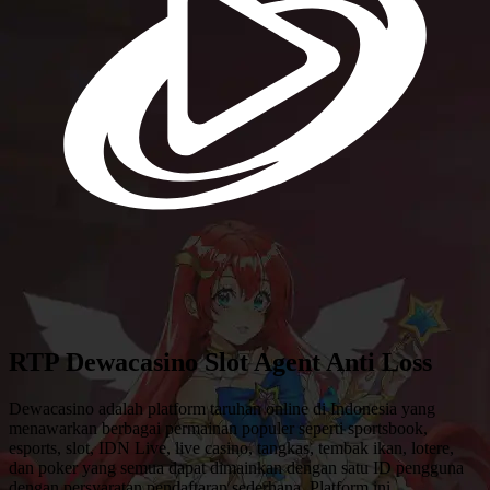
RTP Dewacasino Slot Agent Anti Loss
Dewacasino adalah platform taruhan online di Indonesia yang
menawarkan berbagai permainan populer seperti sportsbook,
esports, slot, IDN Live, live casino, tangkas, tembak ikan, lotere,
dan poker yang semua dapat dimainkan dengan satu ID pengguna
dengan persyaratan pendaftaran sederhana. Platform ini