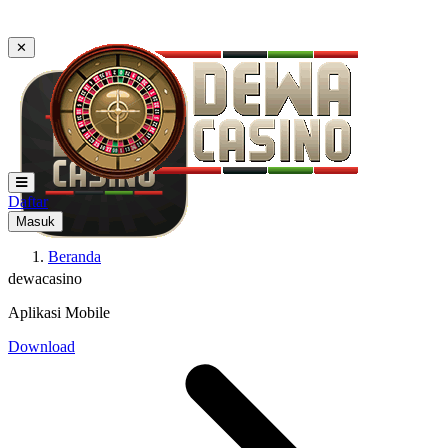
✕
Daftar
Masuk
Beranda
dewacasino
Aplikasi Mobile
Download