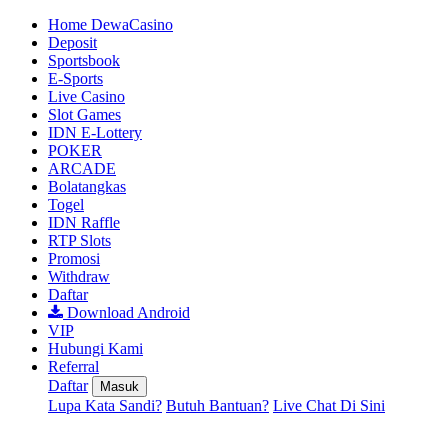
Home DewaCasino
Deposit
Sportsbook
E-Sports
Live Casino
Slot Games
IDN E-Lottery
POKER
ARCADE
Bolatangkas
Togel
IDN Raffle
RTP Slots
Promosi
Withdraw
Daftar
Download Android
VIP
Hubungi Kami
Referral
Daftar
Masuk
Lupa Kata Sandi?
Butuh Bantuan?
Live Chat Di Sini