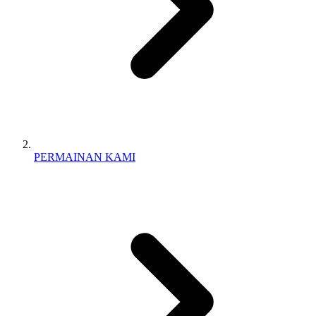
PERMAINAN KAMI