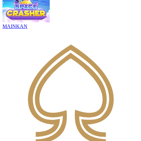
MAINKAN